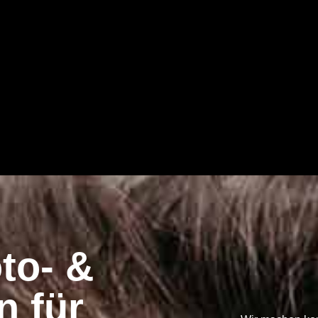
to- &
n für