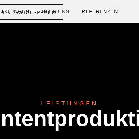
EISTUNGEN
ÜBER UNS
REFERENZEN
SES ERSTGESPRÄCH
LEISTUNGEN
ntentprodukt