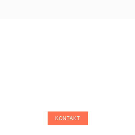
etzt beraten lass
KONTAKT