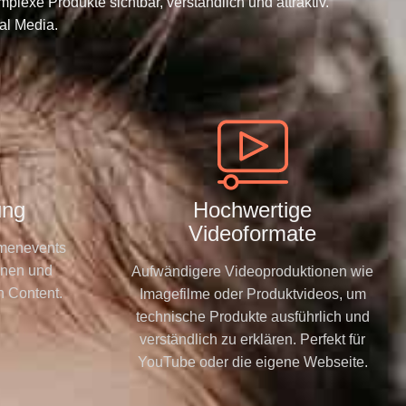
lexe Produkte sichtbar, verständlich und attraktiv.
ial Media.
ung
Hochwertige
Videoformate
rmenevents
onen und
Aufwändigere Videoproduktionen wie
n Content.
Imagefilme oder Produktvideos, um
technische Produkte ausführlich und
verständlich zu erklären. Perfekt für
YouTube oder die eigene Webseite.