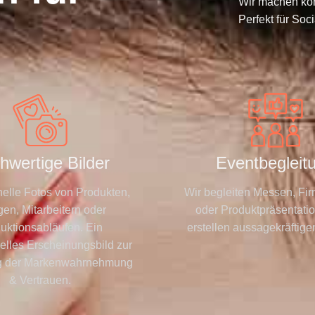
Wir machen komp
Perfekt für Soc
hwertige Bilder
Eventbegleit
nelle Fotos von Produkten,
Wir begleiten Messen, Fi
en, Mitarbeitern oder
oder Produktpräsentati
uktionsabläufen. Ein
erstellen aussagekräftige
elles Erscheinungsbild zur
g der Markenwahrnehmung
& Vertrauen.