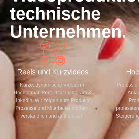
technische
Unternehmen.
Reels und Kurzvideos
Hoc
Kurze, dynamische Videos im
Professio
Hochformat. Perfekt für Instagram &
Anlag
LinkedIn. Wir zeigen eure Produkte,
Prod
Prozesse und Mitarbeiter modern,
profession
verständlich und authentisch.
Steigerun